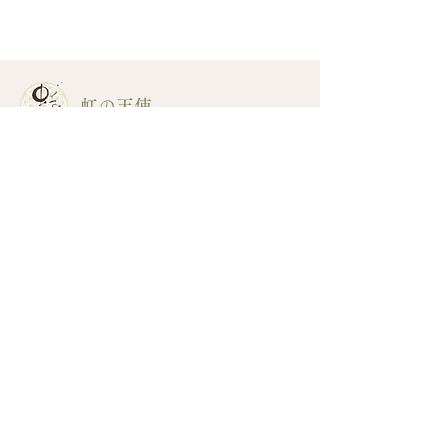
虹の天使
ホーム
私たちの理念
素材のチカラ
ブランド
アイテム
ご愛用者の声
イベント
お知らせ
会社案内
お問い合わせ
個人情報保護方針
Facebook
Instagram